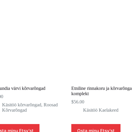
undia värvi kõrvarõngad
Etniline rinnakoru ja kõrvarõnga
komplekt
00
$
56.00
Käsitöö kõrvarõngad
,
Roosad
Kõrvarõngad
Käsitöö Kaelakeed
sta minu Etsy'st
Osta minu Etsy'st