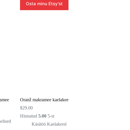
Osta minu Etsy'st
ramee
Oranž makramee kaelakee
$
29.00
Hinnatud
5.00
5-st
elised
Käsitöö Kaelakeed