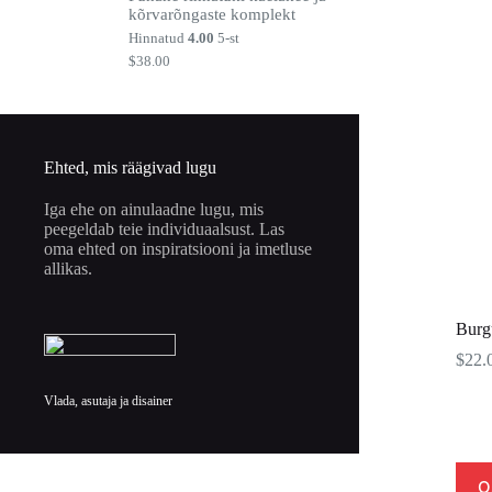
kõrvarõngaste komplekt
$25.00.
$15.00.
Hinnatud
4.00
5-st
$
38.00
Ehted, mis räägivad lugu
Iga ehe on ainulaadne lugu, mis
peegeldab teie individuaalsust. Las
oma ehted on inspiratsiooni ja imetluse
allikas.
Burg
$
22.
Vlada, asutaja ja disainer
O