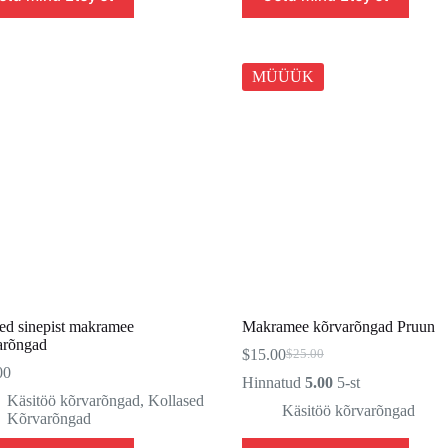
MÜÜÜK
ed sinepist makramee
Makramee kõrvarõngad Pruun
arõngad
$
15.00
$
25.00
Algne
Praegune
00
hind
hind
Hinnatud
5.00
5-st
oli:
on:
Käsitöö kõrvarõngad
,
Kollased
Käsitöö kõrvarõngad
$25.00.
$15.00.
Kõrvarõngad