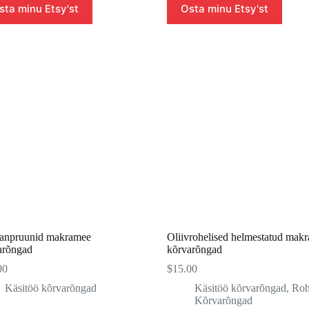
sta minu Etsy'st
Osta minu Etsy'st
anpruunid makramee
Oliivrohelised helmestatud mak
arõngad
kõrvarõngad
00
$
15.00
Käsitöö kõrvarõngad
Käsitöö kõrvarõngad
,
Roh
Kõrvarõngad