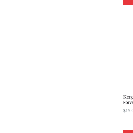
Kerg
kõrv
$
15.