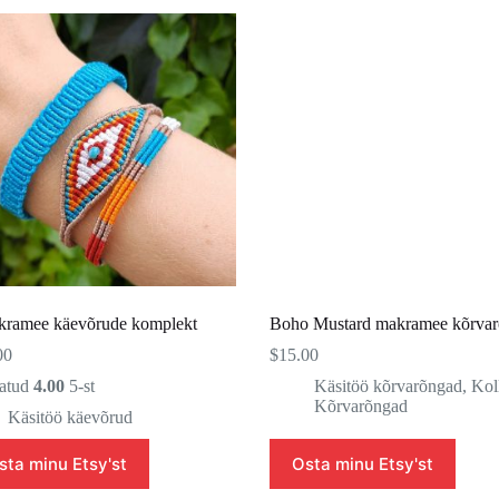
kramee käevõrude komplekt
Boho Mustard makramee kõrva
00
$
15.00
atud
4.00
5-st
Käsitöö kõrvarõngad
,
Kol
Kõrvarõngad
Käsitöö käevõrud
sta minu Etsy'st
Osta minu Etsy'st