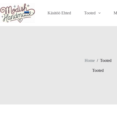
Skip
to
content
Käsitöö Ehted
Tooted
M
Home
/
Tooted
Tooted