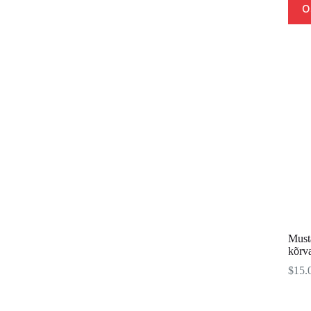
O
Must
kõrv
$
15.