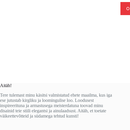
O
Aitäh!
Tere tulemast minu käsitsi valmistatud ehete maailma, kus iga
ese jutustab kirgliku ja loomingulise loo. Loodusest
inspireerituna ja armastusega meisterdatuna toovad minu
disainid teie stiili elegantsi ja ainulaadsust. Aitäh, et toetate
väikeettevõtteid ja südamega tehtud kunsti!