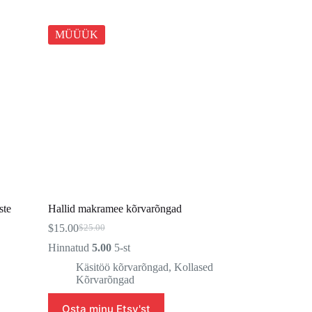
MÜÜÜK
ste
Hallid makramee kõrvarõngad
$
15.00
$
25.00
Algne
Praegune
hind
hind
Hinnatud
5.00
5-st
oli:
on:
Käsitöö kõrvarõngad
,
Kollased
$25.00.
$15.00.
Kõrvarõngad
Osta minu Etsy'st