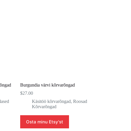
rõngad
Burgundia värvi kõrvarõngad
$
27.00
lased
Käsitöö kõrvarõngad
,
Roosad
Kõrvarõngad
Osta minu Etsy'st