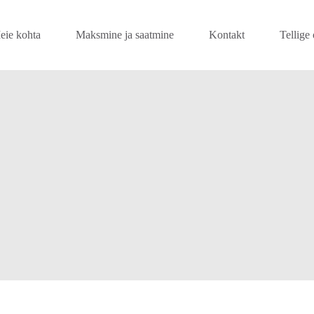
eie kohta
Maksmine ja saatmine
Kontakt
Tellige