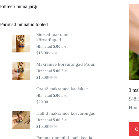
Filtreeri hinna järgi
Parimad hinnatud tooted
Sinised makramee
kõrvarõngad
Hinnatud
5.00
5-st
$
15.00
$
25.00
Algne
Praegune
hind
hind
Makramee kõrvarõngad Pruun
oli:
on:
$25.00.
$15.00.
Hinnatud
5.00
5-st
$
15.00
$
25.00
Algne
Praegune
hind
hind
Oranž makramee kaelakee
oli:
on:
3 ma
$25.00.
$15.00.
Hinnatud
5.00
5-st
$
48.
$
29.00
Hinn
Hallid makramee kõrvarõngad
Hinnatud
5.00
5-st
$
15.00
$
25.00
Algne
Praegune
O
hind
hind
Punane rinnatüki kaelakee ja
oli:
on: