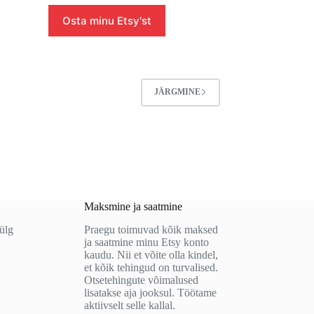
Osta minu Etsy'st
JÄRGMINE
Maksmine ja saatmine
külg
Praegu toimuvad kõik maksed
ja saatmine minu Etsy konto
kaudu. Nii et võite olla kindel,
et kõik tehingud on turvalised.
Otsetehingute võimalused
lisatakse aja jooksul. Töötame
aktiivselt selle kallal.