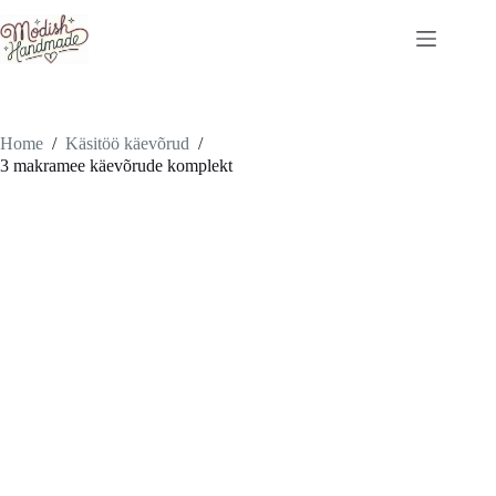
Skip
to
content
Home
/
Käsitöö käevõrud
/
3 makramee käevõrude komplekt