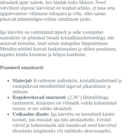
ideaalselt igale naisele, kes hindab boho šikkust. Need
värvilised sõpruse käevõrud on loodud selleks, et tuua oma
igapäevasesse välimusse isikupära ja võlu, olles samas
piisavalt mitmekülgne eriliste sündmuste jaoks.
Iga käevõru on valmistatud täpselt ja selle vastupidav
nailonköis on põimitud õrnade kristallklaashelmedega, mis
annavad keerulise, kuid samas mängulise lõpptulemuse.
Metallist nööbid lisavad funktsionaalset ja stiilset puudutust,
tagades kindla kinnituse ja hõlpsa kandmise.
Peamised omadused:
Materjal:
Kvaliteetne nailonköis, kristallklaashelmed ja
vastupidavad metallnööbid tagavad pikaealisuse ja
stiilsuse.
Reguleeritavad suurused:
(2,36″) läbimõõduga
randmetele, kusjuures on võimalik valida kohandatud
suurus, et see sobiks ideaalselt.
Unikaalne disain:
Iga käevõru on keeruliselt käsitsi
kootud, mis muudab iga tüki ainulaadseks. Eredad
värvid ja boheemlaslik stiil muudavad need käevõrud
ideaalseks kingituseks või isiklikuks aksessuaariks.