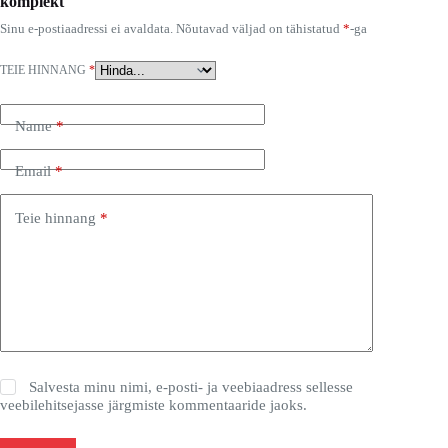
komplekt"
Sinu e-postiaadressi ei avaldata.
Nõutavad väljad on tähistatud
*
-ga
TEIE HINNANG
*
Name
*
Email
*
Teie hinnang
*
Salvesta minu nimi, e-posti- ja veebiaadress sellesse
veebilehitsejasse järgmiste kommentaaride jaoks.