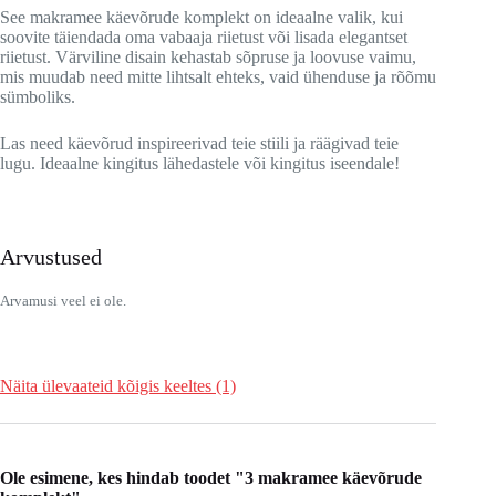
See makramee käevõrude komplekt on ideaalne valik, kui
soovite täiendada oma vabaaja riietust või lisada elegantset
riietust. Värviline disain kehastab sõpruse ja loovuse vaimu,
mis muudab need mitte lihtsalt ehteks, vaid ühenduse ja rõõmu
sümboliks.
Las need käevõrud inspireerivad teie stiili ja räägivad teie
lugu. Ideaalne kingitus lähedastele või kingitus iseendale!
Arvustused
Arvamusi veel ei ole.
Näita ülevaateid kõigis keeltes (1)
Ole esimene, kes hindab toodet "3 makramee käevõrude