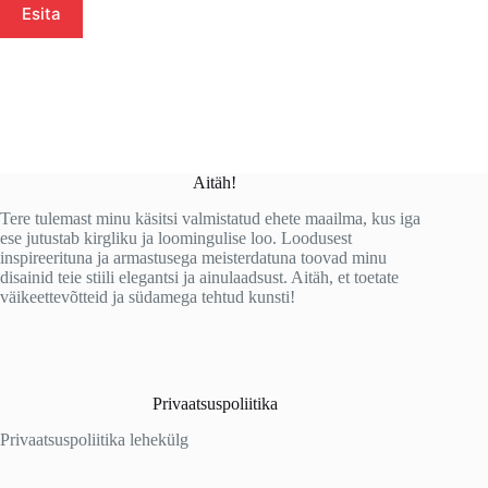
Esita
Aitäh!
Tere tulemast minu käsitsi valmistatud ehete maailma, kus iga
ese jutustab kirgliku ja loomingulise loo. Loodusest
inspireerituna ja armastusega meisterdatuna toovad minu
disainid teie stiili elegantsi ja ainulaadsust. Aitäh, et toetate
väikeettevõtteid ja südamega tehtud kunsti!
Privaatsuspoliitika
Privaatsuspoliitika lehekülg