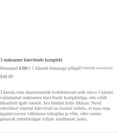
3 makramee käevõrude komplekt
Hinnatud
4.00
/5
1
kliendi hinnangu põhjal
(
0
klientide arvustused)
$
48.00
Täienda oma aksessuaaride kollektsiooni selle elava 3 käsitsi
valmistatud makramee käevõrude komplektiga, mis sobib
ideaalselt igale naisele, kes hindab boho šikkust. Need
värvilised sõpruse käevõrud on loodud selleks, et tuua oma
igapäevasesse välimusse isikupära ja võlu, olles samas
piisavalt mitmekülgne eriliste sündmuste jaoks.