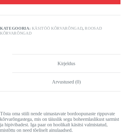
KATEGOORIA:
KÄSITÖÖ KÕRVARÕNGAD
,
ROOSAD
KÕRVARÕNGAD
Kirjeldus
Arvustused (0)
Tõsta oma stiili nende uimastavate bordoopunaste rippuvate
kõrvarõngastega, mis on täiuslik segu boheemlaslikust sarmist
ja hipivibadest. Iga paar on hoolikalt käsitsi valmistatud,
mistõttu on need tõeliselt ainulaadsed.