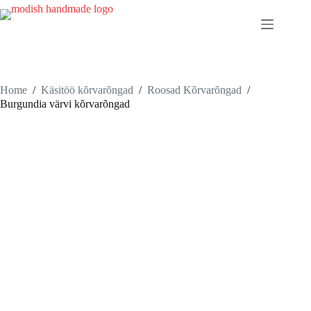
Skip
to
content
Home
/
Käsitöö kõrvarõngad
/
Roosad Kõrvarõngad
/
Burgundia värvi kõrvarõngad