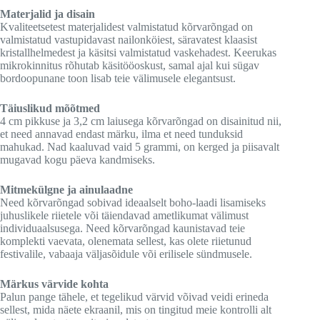
Materjalid ja disain
Kvaliteetsetest materjalidest valmistatud kõrvarõngad on
valmistatud vastupidavast nailonköiest, säravatest klaasist
kristallhelmedest ja käsitsi valmistatud vaskehadest. Keerukas
mikrokinnitus rõhutab käsitööoskust, samal ajal kui sügav
bordoopunane toon lisab teie välimusele elegantsust.
Täiuslikud mõõtmed
4 cm pikkuse ja 3,2 cm laiusega kõrvarõngad on disainitud nii,
et need annavad endast märku, ilma et need tunduksid
mahukad. Nad kaaluvad vaid 5 grammi, on kerged ja piisavalt
mugavad kogu päeva kandmiseks.
Mitmekülgne ja ainulaadne
Need kõrvarõngad sobivad ideaalselt boho-laadi lisamiseks
juhuslikele riietele või täiendavad ametlikumat välimust
individuaalsusega. Need kõrvarõngad kaunistavad teie
komplekti vaevata, olenemata sellest, kas olete riietunud
festivalile, vabaaja väljasõidule või erilisele sündmusele.
Märkus värvide kohta
Palun pange tähele, et tegelikud värvid võivad veidi erineda
sellest, mida näete ekraanil, mis on tingitud meie kontrolli alt