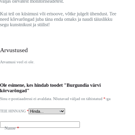
väljas olevatest monitoriseadetest.
Kui teil on küsimusi või erisoove, võtke julgelt ühendust. Tee
need kõrvarõngad juba täna enda omaks ja naudi täiuslikku
segu kunstnikust ja stiilist!
Arvustused
Arvamusi veel ei ole.
Ole esimene, kes hindab toodet "Burgundia värvi
kõrvarõngad"
Sinu e-postiaadressi ei avaldata.
Nõutavad väljad on tähistatud
*
-ga
TEIE HINNANG
*
Name
*