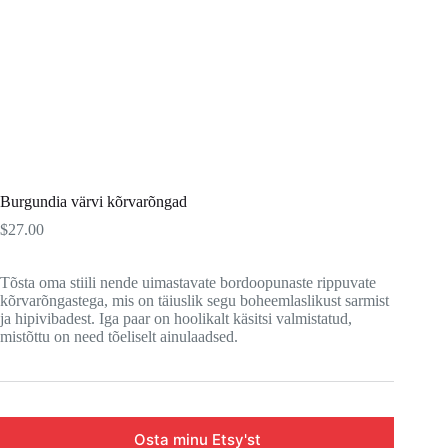
Burgundia värvi kõrvarõngad
$
27.00
Tõsta oma stiili nende uimastavate bordoopunaste rippuvate
kõrvarõngastega, mis on täiuslik segu boheemlaslikust sarmist
ja hipivibadest. Iga paar on hoolikalt käsitsi valmistatud,
mistõttu on need tõeliselt ainulaadsed.
Osta minu Etsy'st