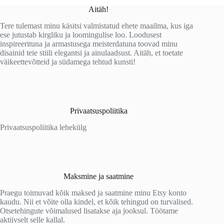
Aitäh!
Tere tulemast minu käsitsi valmistatud ehete maailma, kus iga
ese jutustab kirgliku ja loomingulise loo. Loodusest
inspireerituna ja armastusega meisterdatuna toovad minu
disainid teie stiili elegantsi ja ainulaadsust. Aitäh, et toetate
väikeettevõtteid ja südamega tehtud kunsti!
Privaatsuspoliitika
Privaatsuspoliitika lehekülg
Maksmine ja saatmine
Praegu toimuvad kõik maksed ja saatmine minu Etsy konto
kaudu. Nii et võite olla kindel, et kõik tehingud on turvalised.
Otsetehingute võimalused lisatakse aja jooksul. Töötame
aktiivselt selle kallal.