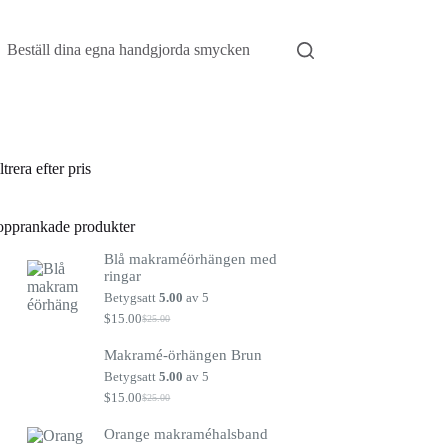
Beställ dina egna handgjorda smycken
ltrera efter pris
opprankade produkter
Blå makraméörhängen med
ringar
Betygsatt
5.00
av 5
$
15.00
$
25.00
Det
Det
ursprungliga
nuvarande
Makramé-örhängen Brun
priset
priset
var:
är:
Betygsatt
5.00
av 5
$25.00.
$15.00.
$
15.00
$
25.00
Det
Det
ursprungliga
nuvarande
Orange makraméhalsband
priset
priset