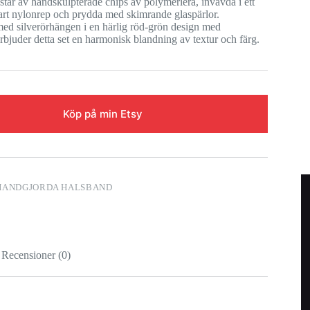
tår av handskulpterade chips av polymerlera, invävda i ett
bart nylonrep och prydda med skimrande glaspärlor.
ed silverörhängen i en härlig röd-grön design med
erbjuder detta set en harmonisk blandning av textur och färg.
Köp på min Etsy
HANDGJORDA HALSBAND
Recensioner (0)