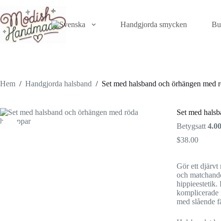
Hoppa
till
innehåll
Handgjorda smycken
Bu
Hem
/
Handgjorda halsband
/
Set med halsband och örhängen med r
Set med halsb
Betygsatt
4.0
$
38.00
Gör ett djärv
och matchande
hippieestetik.
komplicerade 
med slående fä