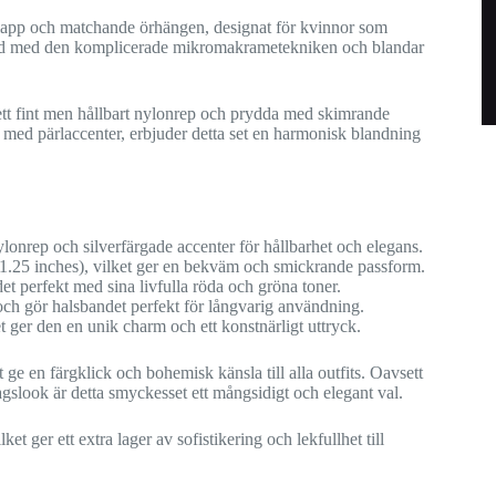
klapp och matchande örhängen, designat för kvinnor som
erkad med den komplicerade mikromakrametekniken och blandar
ett fint men hållbart nylonrep och prydda med skimrande
 med pärlaccenter, erbjuder detta set en harmonisk blandning
lonrep och silverfärgade accenter för hållbarhet och elegans.
1.25 inches), vilket ger en bekväm och smickrande passform.
t perfekt med sina livfulla röda och gröna toner.
ch gör halsbandet perfekt för långvarig användning.
t ger den en unik charm och ett konstnärligt uttryck.
ge en färgklick och bohemisk känsla till alla outfits. Oavsett
rdagslook är detta smyckesset ett mångsidigt och elegant val.
t ger ett extra lager av sofistikering och lekfullhet till