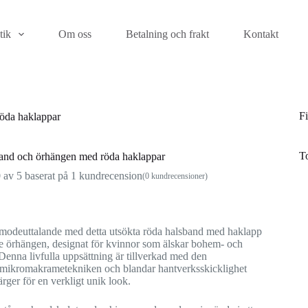
tik
Om oss
Betalning och frakt
Kontakt
Fi
öda haklappar
T
and och örhängen med röda haklappar
0
av 5 baserat på
1
kundrecension
(
0
kundrecensioner)
t modeuttalande med detta utsökta röda halsband med haklapp
 örhängen, designat för kvinnor som älskar bohem- och
 Denna livfulla uppsättning är tillverkad med den
mikromakrametekniken och blandar hantverksskicklighet
rger för en verkligt unik look.