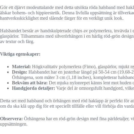
Gör ett djärvt modeuttalande med detta utsökta röda halsband med ha
älskar bohem- och hippieestetik. Denna livfulla uppsättning är tillv
hantverksskicklighet med slående färger för en verkligt unik look.
Halsbandet består av handskulpterade chips av polymerlera, invävda i 
glaspärlor. Tillsammans med silverörhängen i en härlig röd-grön design
av textur och färg.
Viktiga egenskaper:
Material:
Högkvalitativ polymerlera (Fimo), glaspärlor, mjukt ny
Design:
Halsbandet har en justerbar längd på 50-54 cm (19.68-2
Örhängena, som mäter 3 cm (1,18 inches), kompletterar halsbande
Bekväm att bära:
Det mjuka nylonrepet känns lent mot huden o
Handgjorda detaljer:
Varje del är omsorgsfullt handgjord, vilke
Detta set med halsband och örhängen med röd haklapp är perfekt för att 
om du ska klä upp dig för ett speciellt tillfälle eller vill förhöja din va
Observera:
Örhängena har en röd-grön design med fina pärldetaljer, vilke
uppsättningen.