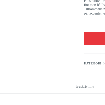
Halsbandet bes
fint men håll
Tillsammans m
pärlaccenter, 
KATEGORI:
Beskrivning