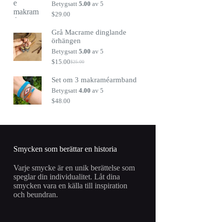
var:
är:
Betygsatt
5.00
av 5
$25.00.
$15.00.
$
29.00
Grå Macrame dinglande
örhängen
Betygsatt
5.00
av 5
$
15.00
$
25.00
Det
Det
ursprungliga
nuvarande
Set om 3 makraméarmband
priset
priset
var:
är:
Betygsatt
4.00
av 5
$25.00.
$15.00.
$
48.00
Smycken som berättar en historia
Varje smycke är en unik berättelse som
speglar din individualitet. Låt dina
smycken vara en källa till inspiration
och beundran.