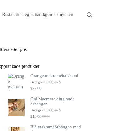
Beställ dina egna handgjorda smycken
ltrera efter pris
opprankade produkter
Orange makraméhalsband
Betygsatt
5.00
av 5
$
29.00
Grå Macrame dinglande
örhängen
Betygsatt
5.00
av 5
$
15.00
$
25.00
Det
Det
ursprungliga
nuvarande
Blå makraméörhängen med
priset
priset