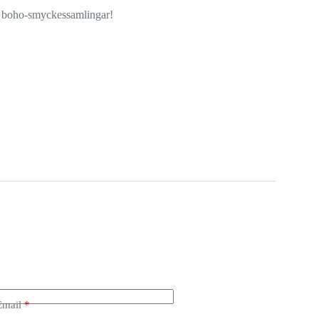
lla boho-smyckessamlingar!
Email
*