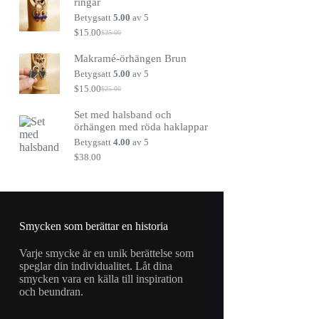
ringar
var:
är:
$25.00.
$15.00.
Betygsatt
5.00
av 5
$
15.00
$
25.00
Det
Det
ursprungliga
nuvarande
Makramé-örhängen Brun
priset
priset
var:
är:
Betygsatt
5.00
av 5
$25.00.
$15.00.
$
15.00
$
25.00
Det
Det
ursprungliga
nuvarande
Set med halsband och
priset
priset
örhängen med röda haklappar
var:
är:
$25.00.
$15.00.
Betygsatt
4.00
av 5
$
38.00
Smycken som berättar en historia
Varje smycke är en unik berättelse som
speglar din individualitet. Låt dina
smycken vara en källa till inspiration
och beundran.