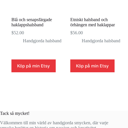
Blå och senapsfärgade
Etniskt halsband och
haklappshalsband
örhängen med haklappar
$
52.00
$
56.00
Handgjorda halsband
Handgjorda halsband
Köp på min Etsy
Köp på min Etsy
Tack så mycket!
Välkommen till min värld av handgjorda smycken, där varje
smycke berättar en historia om passion och kreativitet.