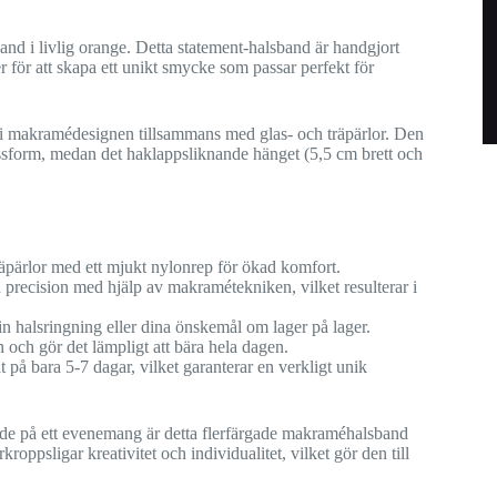
 i livlig orange. Detta statement-halsband är handgjort
 för att skapa ett unikt smycke som passar perfekt för
 i makramédesignen tillsammans med glas- och träpärlor. Den
ssform, medan det haklappsliknande hänget (5,5 cm brett och
räpärlor med ett mjukt nylonrep för ökad komfort.
precision med hjälp av makramétekniken, vilket resulterar i
n halsringning eller dina önskemål om lager på lager.
ch gör det lämpligt att bära hela dagen.
t på bara 5-7 dagar, vilket garanterar en verkligt unik
alande på ett evenemang är detta flerfärgade makraméhalsband
roppsligar kreativitet och individualitet, vilket gör den till