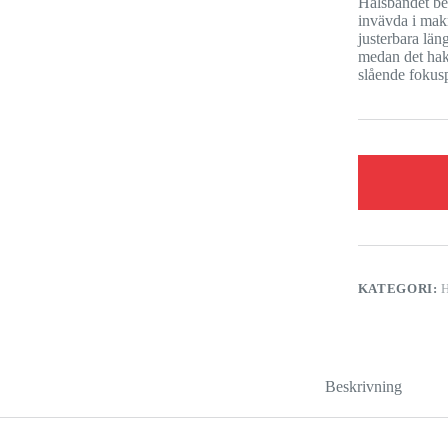
Halsbandet bes
invävda i mak
justerbara län
medan det hak
slående fokuspu
KATEGORI:
Beskrivning