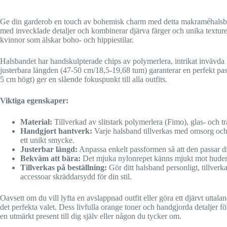
Ge din garderob en touch av bohemisk charm med detta makraméhalsband
med invecklade detaljer och kombinerar djärva färger och unika texturer
kvinnor som älskar boho- och hippiestilar.
Halsbandet har handskulpterade chips av polymerlera, intrikat invävda
justerbara längden (47-50 cm/18,5-19,68 tum) garanterar en perfekt pa
5 cm högt) ger en slående fokuspunkt till alla outfits.
Viktiga egenskaper:
Material:
Tillverkad av slitstark polymerlera (Fimo), glas- och t
Handgjort hantverk:
Varje halsband tillverkas med omsorg och 
ett unikt smycke.
Justerbar längd:
Anpassa enkelt passformen så att den passar di
Bekväm att bära:
Det mjuka nylonrepet känns mjukt mot huden o
Tillverkas på beställning:
Gör ditt halsband personligt, tillverka
accessoar skräddarsydd för din stil.
Oavsett om du vill lyfta en avslappnad outfit eller göra ett djärvt utt
det perfekta valet. Dess livfulla orange toner och handgjorda detaljer förk
en utmärkt present till dig själv eller någon du tycker om.