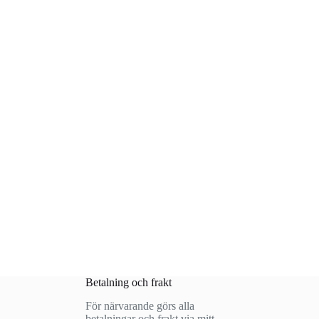
Betalning och frakt
För närvarande görs alla
betalningar och frakt via mitt