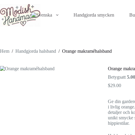
Hoppa
till
innehåll
Handgjorda smycken
Bu
Hem
/
Handgjorda halsband
/
Orange makraméhalsband
Orange makra
Betygsatt
5.0
$
29.00
Ge din garder
i livlig orang
detaljer och k
unikt smycke 
hippiestilar.