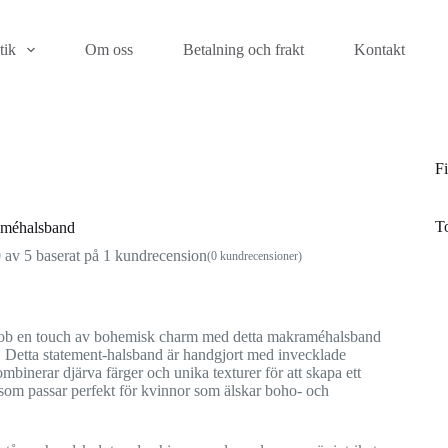
tik
Om oss
Betalning och frakt
Kontakt
Fi
T
méhalsband
0
av 5 baserat på
1
kundrecension
(
0
kundrecensioner)
ob en touch av bohemisk charm med detta makraméhalsband
e. Detta statement-halsband är handgjort med invecklade
ombinerar djärva färger och unika texturer för att skapa ett
som passar perfekt för kvinnor som älskar boho- och