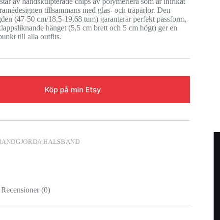
tår av handskulpterade chips av polymerlera som är intrikat
ramédesignen tillsammans med glas- och träpärlor. Den
gden (47-50 cm/18,5-19,68 tum) garanterar perfekt passform,
lappsliknande hänget (5,5 cm brett och 5 cm högt) ger en
nkt till alla outfits.
Köp på min Etsy
HANDGJORDA HALSBAND
Recensioner (0)